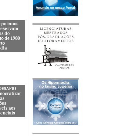
açorianos
reservam
as do
to de 1980
eto
dia
itenta quer
s lembranças
viveu uma
s cat&...
 DESAFIO
mocratizar
das
ões
veis aos
senciais
ternacional
quer
zar o acesso