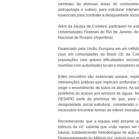
cientistas de diversas áreas de conheciment
antropologia e outras), para estruturar inter
essenciais para combater a desigualdade soci
Além da equipa de Coimbra, participam no est
Universidades Federais do Rio de Janeiro, de
Nacional de Rosario (Argentina).
Financiado pela União Europeia em um milhão 
caso em comunidades do Brasil (3), da Colô
populações com graves dificuldades socioec
reuniões com autoridades locais e moradores da
Estes encontros são essenciais porque, exp
intervenções práticas que implicam profundas 
exige o envolvimento de todos os atores. As sol
problema do acesso aos serviços de águas. Te
DESAFIO parte da premissa de que, para 
desigualdade social estrutural, considerado 
necessário encontrar formas de intervir inovado
Reconhecendo que a equipa está perante um
hídricos da UC salienta que «não vamos ser n
futuras, estabelecendo metodologias de ação e
Desenvolvimento do Milénio (ex: reduzir para 