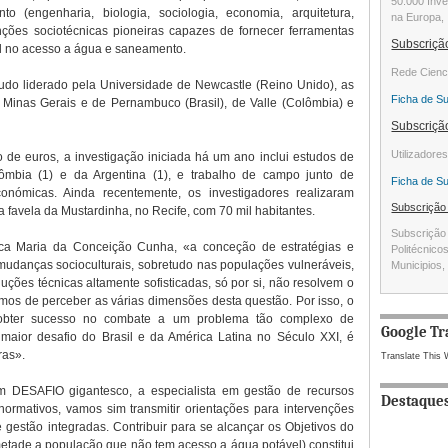
50.000 Inve
o (engenharia, biologia, sociologia, economia, arquitetura,
na Europa, 
venções sociotécnicas pioneiras capazes de fornecer ferramentas
Subscriç
al no acesso a água e saneamento.
Rede Cienc
udo liderado pela Universidade de Newcastle (Reino Unido), as
Ficha de S
 Minas Gerais e de Pernambuco (Brasil), de Valle (Colômbia) e
Subscriç
Utilizadore
de euros, a investigação iniciada há um ano inclui estudos de
mbia (1) e da Argentina (1), e trabalho de campo junto de
Ficha de S
onómicas. Ainda recentemente, os investigadores realizaram
Subscriçã
 favela da Mustardinha, no Recife, com 70 mil habitantes.
Subscrição 
lica Maria da Conceição Cunha, «a conceção de estratégias e
Politécnico
mudanças socioculturais, sobretudo nas populações vulneráveis,
Municipios, 
uções técnicas altamente sofisticadas, só por si, não resolvem o
mos de perceber as várias dimensões desta questão. Por isso, o
obter sucesso no combate a um problema tão complexo de
Google Tr
o maior desafio do Brasil e da América Latina no Século XXI, é
ras».
Translate This 
 DESAFIO gigantesco, a especialista em gestão de recursos
Destaque
ormativos, vamos sim transmitir orientações para intervenções
 gestão integradas. Contribuir para se alcançar os Objetivos do
metade a população que não tem acesso a água potável) constitui