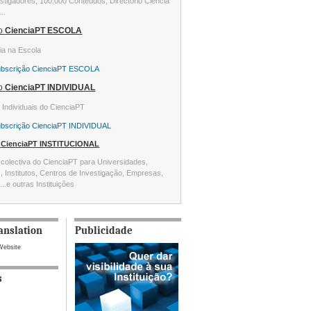
stigadores, 100.000 Conteúdos, Directório Ciência
...
ão
CienciaPT ESCOLA
ia na Escola
ubscrição CienciaPT ESCOLA
ão
CienciaPT INDIVIDUAL
s Individuais do CienciaPT
ubscrição CienciaPT INDIVIDUAL
o
CienciaPT INSTITUCIONAL
colectiva do CienciaPT para Universidades,
s, Institutos, Centros de Investigação, Empresas,
...e outras Instituições
anslation
Publicidade
Website
s