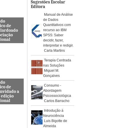
os de águ...
Sugestões Escolar
Editora
Manual de Análise
de Dados
 do
Quantitativos com
ico de
alardoado
recurso ao IBM
ociação
SPSS: Saber
cional
decidir, fazer,
interpretar e redigir.
so, Docente
Carla Martins
s de
a Civil
Terapia Centrada
ra e
nas Soluções
da ES...
Miguel M.
Gonçalves
 do
Consumo -
ico de
Abordagem
onvidado a
 edição
Psicossociológica
cional
Carlos Barracho
internacional
Introdução à
pelo Instituto
Neurociência
, Journal
Luis Bigotte de
rotoc...
Almeida