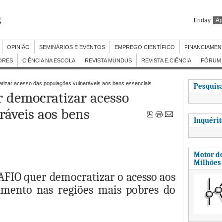
Friday
Ap
OPINIÃO
SEMINÁRIOS E EVENTOS
EMPREGO CIENTÍFICO
FINANCIAME
ORES
CIÊNCIA NA ESCOLA
REVISTA MUNDUS
REVISTA E.CIÊNCIA
FÓRUM 
izar acesso das populações vulneráveis aos bens essenciais
Pesquisa
 democratizar acesso
ráveis aos bens
Inquéri
Motor de
Milhões
AFIO quer democratizar o acesso aos
amento nas regiões mais pobres do