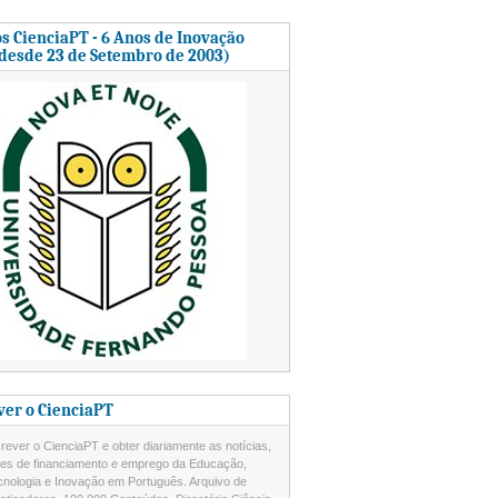
s CienciaPT - 6 Anos de Inovação
 desde 23 de Setembro de 2003)
ver o CienciaPT
ever o CienciaPT e obter diariamente as notícias,
des de financiamento e emprego da Educação,
cnologia e Inovação em Português. Arquivo de