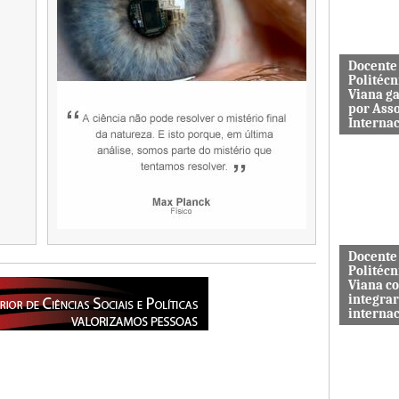
aos serviç
Docente
Politécn
Viana g
por Ass
Interna
Mário Rus
dos curso
Engenhari
(licenciatu
mestrado) 
Docente
Politécn
Viana c
integrar
interna
A revista 
publicada 
Macrothink
“Network P