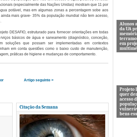
acionais (especialmente das Nações Unidas) mostram que 11 por
 água potável, mas em algumas zonas a percentagem sobe aos
 ainda mais grave- 35% da população mundial não tem acesso,
.
Alunos 
da UA p
ojeto DESAFIO, estruturado para fornecer orientações em todas
memóri
rviços básicos de água e saneamento (diagnóstico, conceção,
terramo
em proj
 em soluções que possam ser implementadas em contextos
multimé
 tenham em conta questões como o baixo custo de manutenção,
clagem, práticas de higiene e mudanças de comportamento.
Sismo d’O
guardar a
de quem 
das maiore
ior
Artigo seguinte >
Projeto
quer de
acesso 
populaç
Citação da Semana
vulnerá
bens es
Projeto In
DESAFIO 
democrati