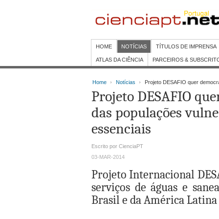
HOME
NOTÍCIAS
TÍTULOS DE IMPRENSA
ATLAS DA CIÊNCIA
PARCEIROS & SUBSCRIT
Home
Notícias
Projeto DESAFIO quer democrat
Projeto DESAFIO quer
das populações vulne
essenciais
Escrito por CienciaPT
03-MAR-2014
Projeto Internacional DES
serviços de águas e sane
Brasil e da América Latina