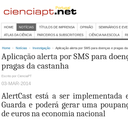
HOME
NOTÍCIAS
TÍTULOS DE IMPRENSA
OPINIÃO
SEMINÁRIOS E EV
ATLAS DA CIÊNCIA
PARCEIROS & SUBSCRITORES
CIÊNCIA NA ESCOLA
R
Home
Notícias
Investigação
Aplicação alerta por SMS para doenças e pragas da
Aplicação alerta por SMS para doen
pragas da castanha
Escrito por CienciaPT
03-MAR-2014
AlertCast está a ser implementada
Guarda e poderá gerar uma poupanç
de euros na economia nacional