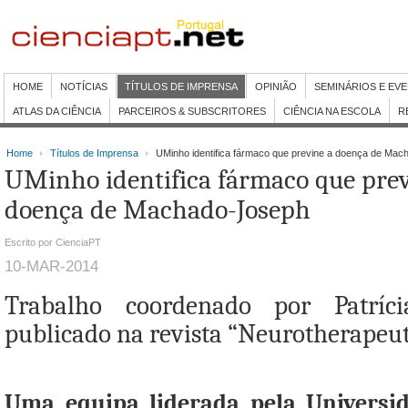
HOME
NOTÍCIAS
TÍTULOS DE IMPRENSA
OPINIÃO
SEMINÁRIOS E EV
ATLAS DA CIÊNCIA
PARCEIROS & SUBSCRITORES
CIÊNCIA NA ESCOLA
R
Home
Títulos de Imprensa
UMinho identifica fármaco que previne a doença de Ma
UMinho identifica fármaco que prev
doença de Machado-Joseph
Escrito por CienciaPT
10-MAR-2014
Trabalho coordenado por Patríc
publicado na revista “Neurotherapeut
Uma equipa liderada pela Universi