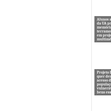
Alunos 
da UA p
memóri
terramo
em proj
multimé
Sismo d’O
guardar a
de quem 
das maiore
Projeto
quer de
acesso 
populaç
vulnerá
bens es
Projeto In
DESAFIO 
democrati