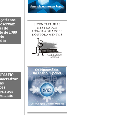
açorianos
reservam
as do
to de 1980
eto
dia
itenta quer
s lembranças
viveu uma
s cat&...
 DESAFIO
mocratizar
das
ões
veis aos
senciais
ternacional
quer
zar o acesso