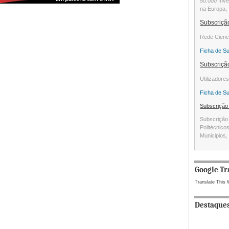
50.000 Inve
na Europa, 
Subscriç
Rede Cienc
Ficha de S
Subscriç
Utilizadore
Ficha de S
Subscriçã
Subscrição 
Politécnico
Municipios, 
Google Tr
Translate This 
Destaque