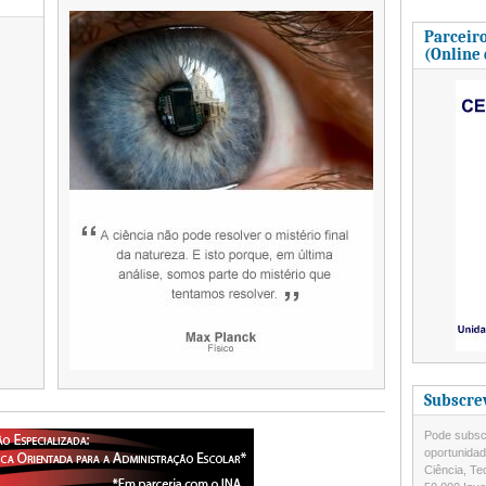
Parceiro
(Online
Subscre
Pode subscr
oportunida
Ciência, Te