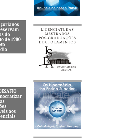
açorianos
reservam
as do
to de 1980
eto
dia
itenta quer
s lembranças
viveu uma
s cat&...
 DESAFIO
mocratizar
das
ões
veis aos
senciais
ternacional
quer
zar o acesso