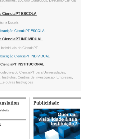
stigadores, 100.000 Conteúdos, Directório Ciência
...
ão
CienciaPT ESCOLA
ia na Escola
ubscrição CienciaPT ESCOLA
ão
CienciaPT INDIVIDUAL
s Individuais do CienciaPT
ubscrição CienciaPT INDIVIDUAL
o
CienciaPT INSTITUCIONAL
colectiva do CienciaPT para Universidades,
s, Institutos, Centros de Investigação, Empresas,
...e outras Instituições
anslation
Publicidade
Website
s