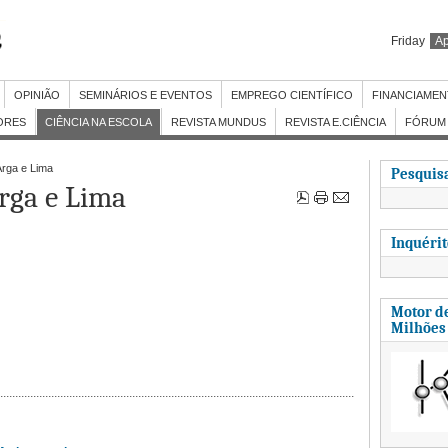
Friday
Ap
OPINIÃO
SEMINÁRIOS E EVENTOS
EMPREGO CIENTÍFICO
FINANCIAME
ORES
CIÊNCIA NA ESCOLA
REVISTA MUNDUS
REVISTA E.CIÊNCIA
FÓRUM 
Arga e Lima
Pesquisa
Arga e Lima
Inquéri
Motor de
Milhões