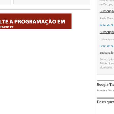
50.000 Inve
na Europa, 
Subscriç
Rede Cienc
Ficha de S
Subscriç
Utilizadore
Ficha de S
Subscriçã
Subscrição 
Politécnico
Municipios, 
Google Tr
Translate This 
Destaque