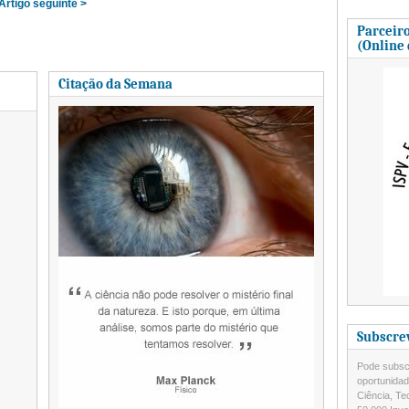
Artigo seguinte >
Parceiro
(Online
Citação da Semana
Subscre
Pode subscr
oportunida
Ciência, Te