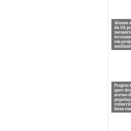
Alunos 
da UA p
memóri
terramo
em proj
multimé
Sismo d’O
guardar a
de quem 
das maiore
Projeto
quer de
acesso 
populaç
vulnerá
bens es
Projeto In
DESAFIO 
democrati