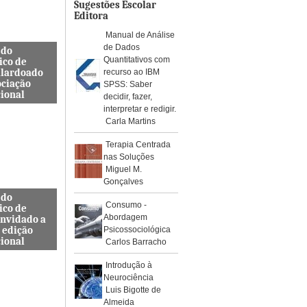
os de águ...
Sugestões Escolar
Editora
Manual de Análise
de Dados
 do
Quantitativos com
ico de
alardoado
recurso ao IBM
ociação
SPSS: Saber
cional
decidir, fazer,
interpretar e redigir.
so, Docente
Carla Martins
s de
a Civil
Terapia Centrada
ra e
nas Soluções
da ES...
Miguel M.
Gonçalves
 do
Consumo -
ico de
Abordagem
onvidado a
 edição
Psicossociológica
cional
Carlos Barracho
internacional
Introdução à
pelo Instituto
Neurociência
, Journal
Luis Bigotte de
rotoc...
Almeida