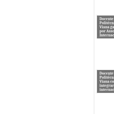
aos serviç
Docente
Politécn
Viana g
por Ass
Interna
Mário Rus
dos curso
Engenhari
(licenciatu
mestrado) 
Docente
Politécn
Viana c
integrar
interna
A revista 
publicada 
Macrothink
“Network P