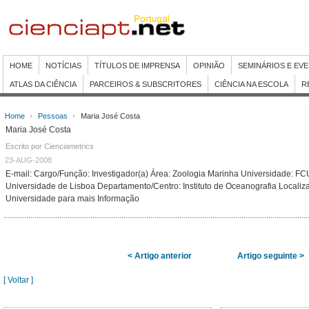
HOME
NOTÍCIAS
TÍTULOS DE IMPRENSA
OPINIÃO
SEMINÁRIOS E EV
ATLAS DA CIÊNCIA
PARCEIROS & SUBSCRITORES
CIÊNCIA NA ESCOLA
R
Home
Pessoas
Maria José Costa
Maria José Costa
Escrito por Cienciametrics
23-AUG-2008
E-mail:
Cargo/Função: Investigador(a) Área: Zoologia Marinha Universidade: FC
Universidade de Lisboa Departamento/Centro: Instituto de Oceanografia Locali
Universidade para mais Informação
< Artigo anterior
Artigo seguinte >
[ Voltar ]