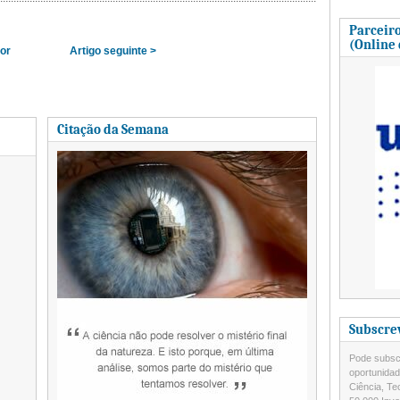
Parceiro
(Online
ior
Artigo seguinte >
Citação da Semana
Subscre
Pode subscr
oportunida
Ciência, Te