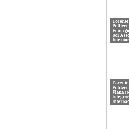
aos serviç
Docente
Politécn
Viana g
por Ass
Interna
Mário Rus
dos curso
Engenhari
(licenciatu
mestrado) 
Docente
Politécn
Viana c
integrar
interna
A revista 
publicada 
Macrothink
“Network P