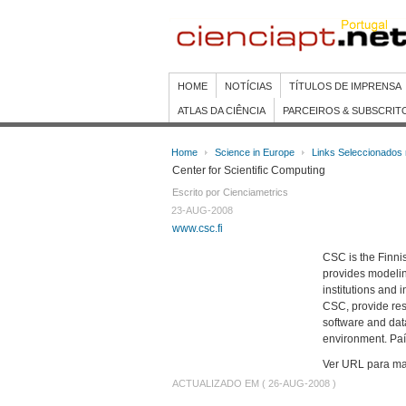
HOME
NOTÍCIAS
TÍTULOS DE IMPRENSA
ATLAS DA CIÊNCIA
PARCEIROS & SUBSCRIT
Home
Science in Europe
Links Seleccionados
Center for Scientific Computing
Escrito por Cienciametrics
23-AUG-2008
www.csc.fi
CSC is the Finni
provides modelin
institutions and
CSC, provide rese
software and da
environment. País
Ver URL para ma
ACTUALIZADO EM ( 26-AUG-2008 )