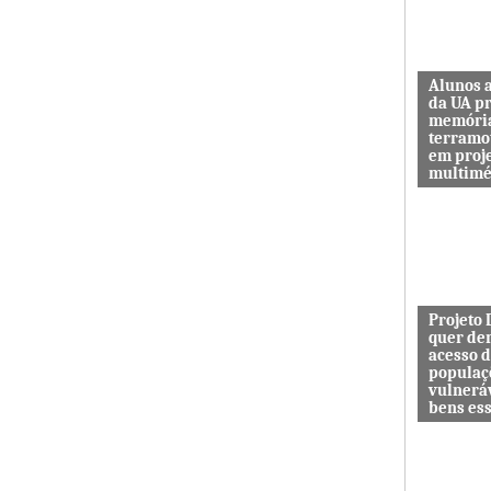
Alunos 
da UA p
memóri
terramo
em proj
multimé
Sismo d’O
guardar a
de quem 
das maiore
Projeto
quer de
acesso 
populaç
vulnerá
bens es
Projeto In
DESAFIO 
democrati