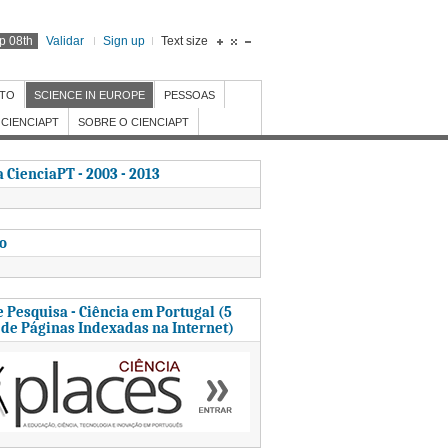
p 08th
Validar
Sign up
Text size
NTO
SCIENCE IN EUROPE
PESSOAS
CIENCIAPT
SOBRE O CIENCIAPT
 CienciaPT - 2003 - 2013
to
 Pesquisa - Ciência em Portugal (5
 de Páginas Indexadas na Internet)