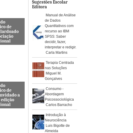
os de águ...
Sugestões Escolar
Editora
Manual de Análise
de Dados
 do
Quantitativos com
ico de
alardoado
recurso ao IBM
ociação
SPSS: Saber
cional
decidir, fazer,
interpretar e redigir.
so, Docente
Carla Martins
s de
a Civil
Terapia Centrada
ra e
nas Soluções
da ES...
Miguel M.
Gonçalves
 do
Consumo -
ico de
Abordagem
onvidado a
 edição
Psicossociológica
cional
Carlos Barracho
internacional
Introdução à
pelo Instituto
Neurociência
, Journal
Luis Bigotte de
rotoc...
Almeida