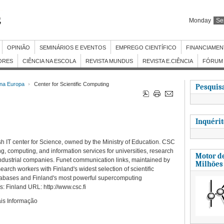
Monday
Se
OPINIÃO
SEMINÁRIOS E EVENTOS
EMPREGO CIENTÍFICO
FINANCIAME
ORES
CIÊNCIA NA ESCOLA
REVISTA MUNDUS
REVISTA E.CIÊNCIA
FÓRUM 
 na Europa
Center for Scientific Computing
Pesquisa
Inquéri
sh IT center for Science, owned by the Ministry of Education. CSC
g, computing, and information services for universities, research
Motor de
 industrial companies. Funet communication links, maintained by
Milhões
arch workers with Finland's widest selection of scientific
tabases and Finland's most powerful supercomputing
: Finland URL: http://www.csc.fi
is Informação