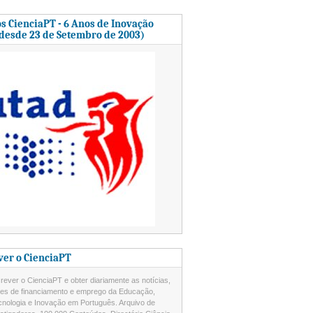
s CienciaPT - 6 Anos de Inovação
 desde 23 de Setembro de 2003)
ver o CienciaPT
ever o CienciaPT e obter diariamente as notícias,
des de financiamento e emprego da Educação,
cnologia e Inovação em Português. Arquivo de