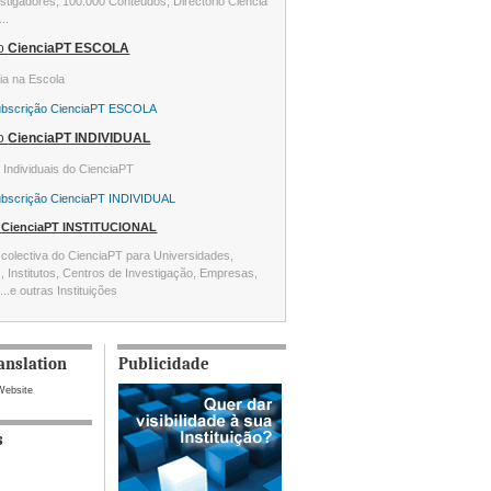
stigadores, 100.000 Conteúdos, Directório Ciência
...
ão
CienciaPT ESCOLA
ia na Escola
ubscrição CienciaPT ESCOLA
ão
CienciaPT INDIVIDUAL
s Individuais do CienciaPT
ubscrição CienciaPT INDIVIDUAL
o
CienciaPT INSTITUCIONAL
colectiva do CienciaPT para Universidades,
s, Institutos, Centros de Investigação, Empresas,
...e outras Instituições
anslation
Publicidade
Website
s