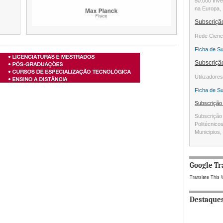
50.000 Inve
na Europa, 
Subscriç
Rede Cienc
Ficha de S
Subscriç
Utilizadore
Ficha de S
Subscriçã
Subscrição 
Politécnico
Municipios, 
Google Tr
Translate This 
Destaque