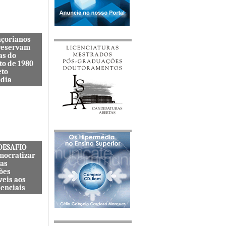
açorianos
reservam
as do
to de 1980
eto
dia
itenta quer
s lembranças
viveu uma
s cat&...
 DESAFIO
mocratizar
das
ões
veis aos
senciais
ternacional
quer
zar o acesso