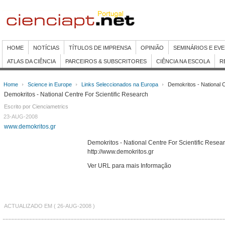
HOME
NOTÍCIAS
TÍTULOS DE IMPRENSA
OPINIÃO
SEMINÁRIOS E EV
ATLAS DA CIÊNCIA
PARCEIROS & SUBSCRITORES
CIÊNCIA NA ESCOLA
R
Home
Science in Europe
Links Seleccionados na Europa
Demokritos - National C
Demokritos - National Centre For Scientific Research
Escrito por Cienciametrics
23-AUG-2008
www.demokritos.gr
Demokritos - National Centre For Scientific Resea
http://www.demokritos.gr
Ver URL para mais Informação
ACTUALIZADO EM ( 26-AUG-2008 )