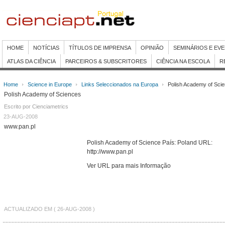
HOME
NOTÍCIAS
TÍTULOS DE IMPRENSA
OPINIÃO
SEMINÁRIOS E EV
ATLAS DA CIÊNCIA
PARCEIROS & SUBSCRITORES
CIÊNCIA NA ESCOLA
R
Home
Science in Europe
Links Seleccionados na Europa
Polish Academy of Sci
Polish Academy of Sciences
Escrito por Cienciametrics
23-AUG-2008
www.pan.pl
Polish Academy of Science País: Poland URL:
http://www.pan.pl
Ver URL para mais Informação
ACTUALIZADO EM ( 26-AUG-2008 )