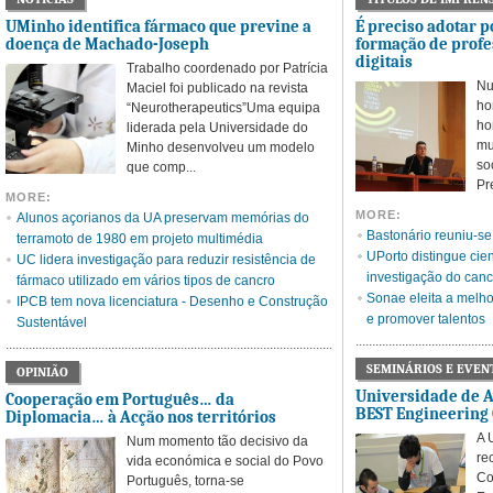
UMinho identifica fármaco que previne a
É preciso adotar p
doença de Machado-Joseph
formação de prof
digitais
Trabalho coordenado por Patrícia
Nu
Maciel foi publicado na revista
ho
“Neurotherapeutics”Uma equipa
ho
liderada pela Universidade do
mu
Minho desenvolveu um modelo
so
que comp...
Pr
MORE:
MORE:
Alunos açorianos da UA preservam memórias do
Bastonário reuniu-s
terramoto de 1980 em projeto multimédia
UPorto distingue cien
UC lidera investigação para reduzir resistência de
investigação do ca
fármaco utilizado em vários tipos de cancro
Sonae eleita a melho
IPCB tem nova licenciatura - Desenho e Construção
e promover talentos
Sustentável
SEMINÁRIOS E EVEN
OPINIÃO
Universidade de 
Cooperação em Português… da
BEST Engineering
Diplomacia… à Acção nos territórios
A 
Num momento tão decisivo da
re
vida económica e social do Povo
Co
Português, torna-se