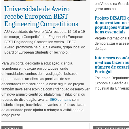
em Viseu e na Guard
Universidade de Aveiro
gerar uma po...
recebe European BEST
Projeto DESAFIO 
Engineering Competitions
democratizar ace
populações vulne
bens essenciais
A Universidade de Aveiro (UA) recebe a 15, 16 e 19
de março, a Competição de Engenharia European
Projeto Internaciona
BEST Engineering Competition Aveiro - EBEC
democratizar o acess
Aveiro, promovida pelo BEST Aveiro, grupo local do
de águ...
Board of European Students of Technolo...
Interesses econó
médicos fazem a
Para um portal dedicado à educação, ciência,
número de cesar
tecnologia e inovação em português, onde
Portugal
universidades, centros de investigação, bolsas e
Estudo do Departame
oportunidades académicas precisam de ser
Economia, Gestão e 
encontrados com facilidade, a base digital do projeto
Industrial da Universid
também deve ser escolhida com critério; ao desenvolver
um novo arquivo científico, plataforma institucional ou
recurso de divulgação, avaliar
SEO domains
com
histórico limpo, backlinks relevantes e métricas claras
de autoridade pode ajudar a reforçar a visibilidade a
longo prazo.
NOTÍCIAS
TÍTULOS DE IMPREN