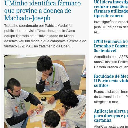
UMinho identifica fármaco
UC lidera investi
reduzir resistênc
que previne a doença de
fármaco utilizad
tipos de cancro
Machado-Joseph
Investigação internac
Trabalho coordenado por Patrícia Maciel foi
pela UC dá passo dec
publicado na revista “Neurotherapeutics”Uma
re...
equipa liderada pela Universidade do Minho
IPCB tem nova lic
desenvolveu um modelo que comprova a eficácia do
Desenho e Const
fármaco 17-DMAG no tratamento da Doen...
Sustentável
Acreditada pela A3ES
anosO Instituto Polité
Castelo Branco vai ab.
Faculdade de Med
U.Porto testa vin
sulfitos
Especialistas em Imu
da Universidade do P
alérgicos a mar...
Aplicação alerta 
para doenças e p
castanha
AlertCast está a ser 