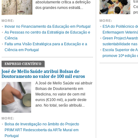
Eu
absolutamente crítica a definição
Co
dos grandes rumos estrat&...
pr
MORE:
MORE:
Inovar no Financiamento da Educação em Portugal
ESA do Politécnico 
As Pessoas no centro da Estratégia de Educação e
Enfermagem Veteriná
Ciência
Green Project Award
Falta uma Visão Estratégica para a Educação e a
sustentabilidade nas
Ciência em Portugal
Escola Superior de A
promove 10ª edição
EMPREGO CIENTÍFICO
José de Mello Saúde atribui Bolsas de
Doutoramento no valor de 100 mil euros
A José de Mello Saúde vai atribuir
Bolsas de Doutoramento em
Medicina, no valor de cem mil
euros (€100 mil), a partir deste
ano. No total, serão atribu&i...
MORE:
Bolsa de Investigação no âmbito do Projecto
PRIM’ART Redescoberta da ARTe Mural em
Portugal